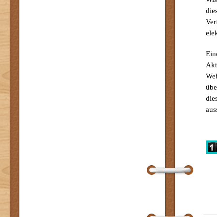
die
Ver
ele
Ein
Akt
Web
üb
die
aus