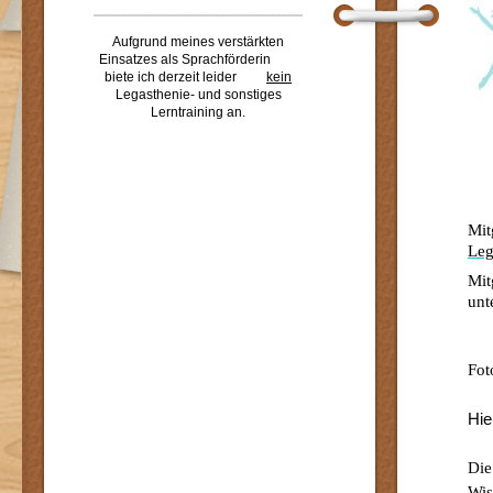
Aufgrund meines verstärkten
Einsatzes als Sprachförderin
biete ich derzeit leider
kein
Legasthenie- und sonstiges
Lerntraining an.
Mit
Leg
Mit
unt
Fot
Hie
Die
Wis