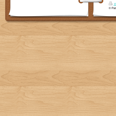
D
© Pat